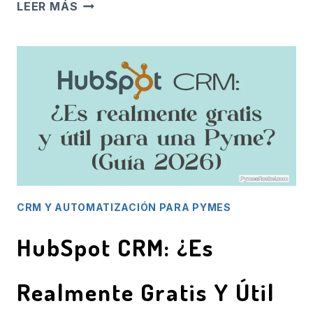
CONSEJOS
LEER MÁS
SOBRE
CÓMO
ELEGIR
EL
CRM
ADECUADO
PARA
TU
NEGOCIO
CRM Y AUTOMATIZACIÓN PARA PYMES
HubSpot CRM: ¿Es
Realmente Gratis Y Útil